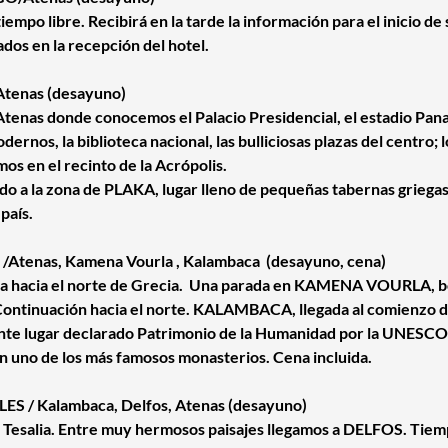
empo libre. Recibirá en la tarde la información para el inicio de s
ados en la recepción del hotel.
Atenas (desayuno)
Atenas donde conocemos el Palacio Presidencial, el estadio Pa
ernos, la biblioteca nacional, las bulliciosas plazas del centro;
mos en el recinto de la Acrópolis.
ado a la zona de PLAKA, lugar lleno de pequeñas tabernas griega
país.
Atenas, Kamena Vourla , Kalambaca (desayuno, cena)
na hacia el norte de Grecia. Una parada en KAMENA VOURLA, boni
Continuación hacia el norte. KALAMBACA, llegada al comienzo de 
e lugar declarado Patrimonio de la Humanidad por la UNESCO.
n uno de los más famosos monasterios. Cena incluida.
S / Kalambaca, Delfos, Atenas (desayuno)
de Tesalia. Entre muy hermosos paisajes llegamos a DELFOS. Tie