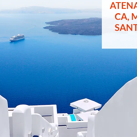
ATEN
CA, 
SANT