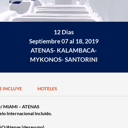
12 Dias
Septiembre 07 al 18, 2019
ATENAS- KALAMBACA-
MYKONOS- SANTORINI
JE INCLUYE
HOTELES
O/ MIAMI – ATENAS
lo Internacional Incluido.
O/Atenas (desayuno)