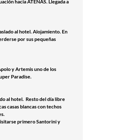
nuación hacia ATENAS. Llegada a
slado al hotel. Alojamiento. En
a perderse por sus pequeñas
 Apolo y Artemis uno de los
 Super Paradise.
o al hotel. Resto del día libre
scas casas blancas con techos
tes.
isitarse primero Santorini y