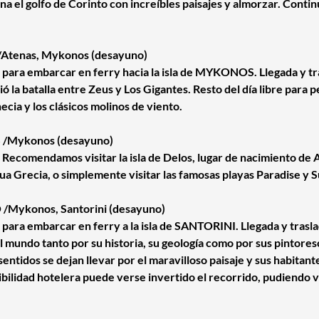
a el golfo de Corinto con increíbles paisajes y almorzar. Conti
/Atenas, Mykonos (desayuno)
 para embarcar en ferry hacia la isla de MYKONOS. Llegada y tra
rió la batalla entre Zeus y Los Gigantes. Resto del día libre par
necia y los clásicos molinos de viento.
 /Mykonos (desayuno)
la. Recomendamos visitar la isla de Delos, lugar de nacimiento de
gua Grecia, o simplemente visitar las famosas playas Paradise y
/Mykonos, Santorini (desayuno)
 para embarcar en ferry a la isla de SANTORINI. Llegada y traslad
el mundo tanto por su historia, su geología como por sus pintore
sentidos se dejan llevar por el maravilloso paisaje y sus habitan
bilidad hotelera puede verse invertido el recorrido, pudiendo v