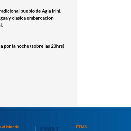
adicional pueblo de Agia Irini.
igua y clasica embarcacion
i.
a por la noche (sobre las 23hrs)
n el Mundo
ETIAS
VISAS Y