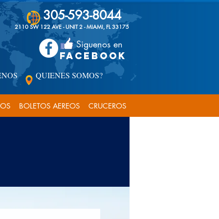
305-593-8044
2110 SW 122 AVE - UNIT 2 - MIAMI, FL 33175
Siguenos en
FACEBOOK
ENOS
QUIENES SOMOS?
COS
BOLETOS AEREOS
CRUCEROS