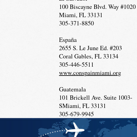
100 Biscayne Blvd. Way #1020
Miami, FL 33131
305-371-8850
España
2655 S. Le June Ed. #203
Coral Gables, FL 33134
305-446-5511
www.conspainmiami.org
Guatemala
101 Brickell Ave. Suite 1003-
S
Miami, FL 33131
305-679-9945