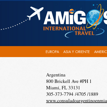
EUROPA
ASIA Y ORIENTE
AMERI
Argentina
800 Brickell Ave #PH 1
Miami, FL 33131
305-373-7794 /4705 /1889
www.consuladoargentinoenmia