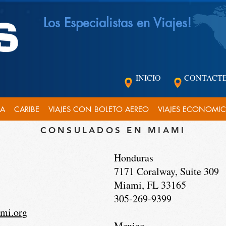
Los Especialistas en Viajes!
INICIO
CONTACT
CA
CARIBE
VIAJES CON BOLETO AEREO
VIAJES ECONOMI
CONSULADOS EN MIAMI
Honduras
7171 Coralway, Suite 309
Miami, FL 33165
305-269-9399
mi.org
Mexico