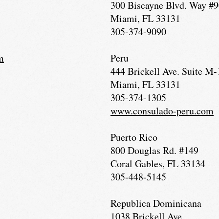
300 Biscayne Blvd. Way #
Miami, FL 33131
305-374-9090
m
Peru
444 Brickell Ave. Suite M
Miami, FL 33131
305-374-1305
www.consulado-peru.com
Puerto Rico
800 Douglas Rd. #149
Coral Gables, FL 33134
305-448-5145
Republica Dominicana
1038 Brickell Ave.