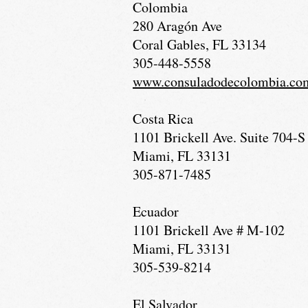
Colombia
280 Aragón Ave
Coral Gables, FL 33134
305-448-5558
www.consuladodecolombia.co
Costa Rica
1101 Brickell Ave. Suite 704-S
Miami, FL 33131
305-871-7485
Ecuador
1101 Brickell Ave # M-102
Miami, FL 33131
305-539-8214
El Salvador