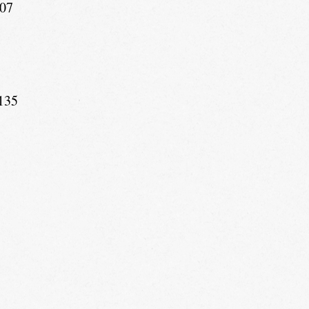
907
-135