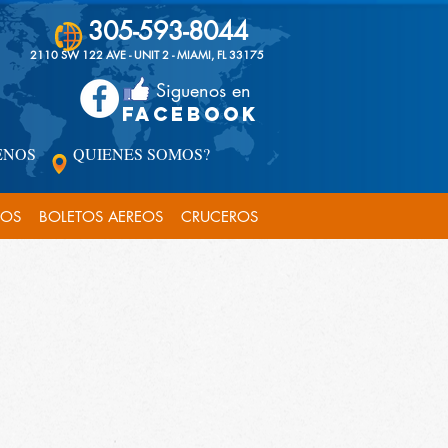
305-593-8044
2110 SW 122 AVE - UNIT 2 - MIAMI, FL 33175
Siguenos en
FACEBOOK
ENOS
QUIENES SOMOS?
COS
BOLETOS AEREOS
CRUCEROS