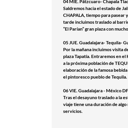
04 MIE. Pátzcuaro- Chapala Tla
Saldremos hacia el estado de Ja
CHAPALA, tiempo para pasear y a
tarde incluimos traslado al bar
“El Parían” gran plaza con mucho
05 JUE. Guadalajara- Tequila- G
Por la mañana incluimos visita d
plaza Tapatía. Entraremos en el
a la próxima población de TEQU
elaboración de la famosa bebida
el pintoresco pueblo de Tequila.
06 VIE. Guadalajara - México D
Tras el desayuno traslado a la e
viaje tiene una duración de algo 
servicios.