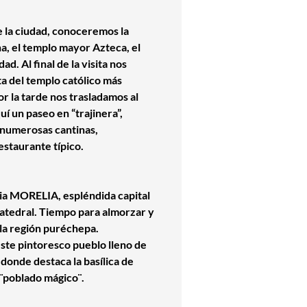
e la ciudad, conoceremos la
na, el templo mayor Azteca, el
. Al final de la visita nos
 del templo católico más
or la tarde nos trasladamos al
quí un paseo en
“
trajinera
”
,
s numerosas cantinas,
estaurante típico.
ia MORELIA, espléndida capital
atedral. Tiempo para almorzar y
la región puréchepa.
este pintoresco pueblo lleno de
onde destaca la basílica de
 ¨poblado mágico¨.