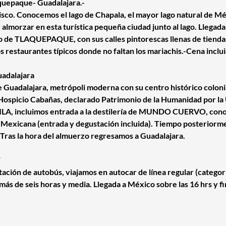
quepaque- Guadalajara.-
lisco. Conocemos el lago de Chapala, el mayor lago natural de 
lmorzar en esta turística pequeña ciudad junto al lago. Llegad
rio de TLAQUEPAQUE, con sus calles pintorescas llenas de tienda
s restaurantes típicos donde no faltan los mariachis.-Cena inclui
uadalajara
e Guadalajara, metrópoli moderna con su centro histórico colonia
 Hospicio Cabañas, declarado Patrimonio de la Humanidad por la 
ILA, incluimos entrada a la destilería de MUNDO CUERVO, con
 Mexicana (entrada y degustación incluida). Tiempo posteriorm
 Tras la hora del almuerzo regresamos a Guadalajara.
F
stación de autobús, viajamos en autocar de línea regular (categor
más de seis horas y media. Llegada a México sobre las 16 hrs y fi