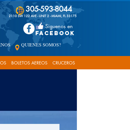
305-593-8044
2110 SW 122 AVE - UNIT 2 - MIAMI, FL 33175
Siguenos en
FACEBOOK
ENOS
QUIENES SOMOS?
COS
BOLETOS AEREOS
CRUCEROS