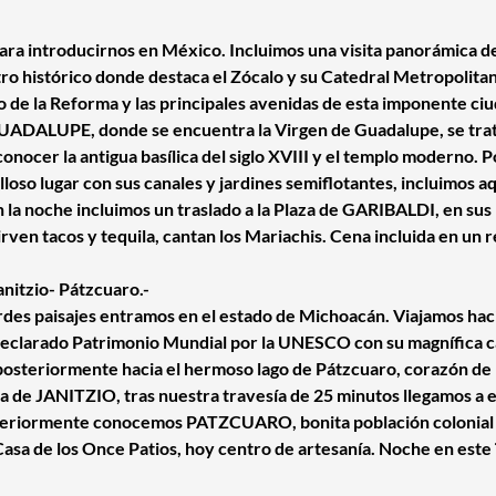
ara introducirnos en México. Incluimos una visita panorámica d
entro histórico donde destaca el Zócalo y su Catedral Metropolita
de la Reforma y las principales avenidas de esta imponente ciudad
UADALUPE, donde se encuentra la Virgen de Guadalupe, se trata
nocer la antigua basílica del siglo XVIII y el templo moderno. P
so lugar con sus canales y jardines semiflotantes, incluimos a
en la noche incluimos un traslado a la Plaza de GARIBALDI, en su
rven tacos y tequila, cantan los Mariachis. Cena incluida en un r
nitzio- Pátzcuaro.-
rdes paisajes entramos en el estado de Michoacán. Viajamos hac
eclarado Patrimonio Mundial por la UNESCO con su magnífica c
posteriormente hacia el hermoso lago de Pátzcuaro, corazón de 
la de JANITZIO, tras nuestra travesía de 25 minutos llegamos a 
steriormente conocemos PATZCUARO, bonita población colonial d
Casa de los Once Patios, hoy centro de artesanía. Noche en este